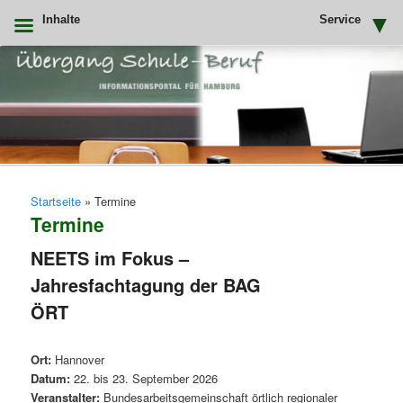
Inhalte
Service
Zum
Zum
primären
sekundären
Inhalt
Inhalt
springen
springen
Uebergang Schule Beruf
Hauptmenü
Startseite
»
Termine
Termine
NEETS im Fokus –
Jahresfachtagung der BAG
ÖRT
Ort:
Hannover
Datum:
22. bis 23. September 2026
Veranstalter:
Bundesarbeitsgemeinschaft örtlich regionaler