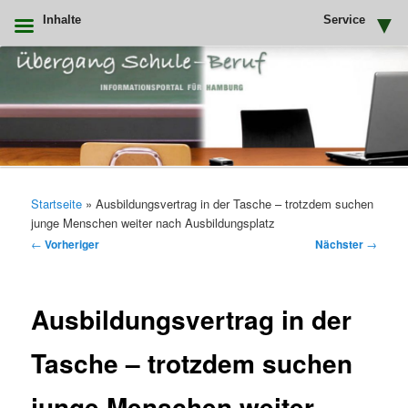
Inhalte
Service
Zum
primären
Inhalt
springen
Uebergang Schule Beruf
Hauptmenü
Startseite
»
Ausbildungsvertrag in der Tasche – trotzdem suchen
junge Menschen weiter nach Ausbildungsplatz
Beitragsnavigation
←
Vorheriger
Nächster
→
Ausbildungsvertrag in der
Tasche – trotzdem suchen
junge Menschen weiter