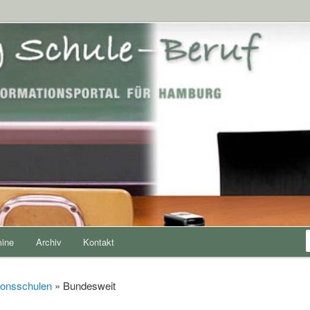
hule Beruf
mine
Archiv
Kontakt
ionsschulen
»
Bundesweit