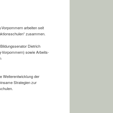
-Vorpommern arbeiten seit
duktionsschulen“ zusammen.
ildungssenator Dietrich
g-Vorpommern) sowie Arbeits-
n
he Weiterentwicklung der
insame Strategien zur
schulen.