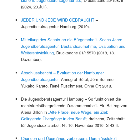
sichern: Jugendberufsagentur 2.0
, Drucksache 22/15879
(2024, 23.Juli).
JEDER UND JEDE WIRD GEBRAUCHT
–
Jugendberufsagentur Hamburg (2019).
Mitteilung des Senats an die Bürgerschaft. Sechs Jahre
Jugendberufsagentur. Bestandsaufnahme, Evaluation und
Weiterentwicklung
, Drucksache 21/15570 (2018, 18.
Dezember).
Abschlussbericht – Evaluation der Hamburger
Jugendberufsagentur
. Annegret Bötel, Jörn Sommer,
Yukako Karato, René Ruschmeier. Ohne Ort 2018.
Die Jugendberufsagentur Hamburg – So funktioniert die
rechtskreisübergreifende Zusammenarbeit. Ein Beitrag von
Alena Billon in
„Alte Pfade, neue Wege, ein Ziel:
Gelingende Übergänge in den Beruf“
; dreizehn, Zeitschrift
für Jugendsozialarbeit Nr. 16, November 2016, S 43 ff.
Chancen und Übergänge verbessern, Durchlässigkeit