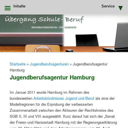
Inhalte
Service
Zum
primären
Inhalt
springen
Uebergang Schule Beruf
Hauptmenü
Startseite
»
Jugendberufsagenturen
»
Jugendberufsagentur
Hamburg
Jugendberufsagentur Hamburg
Im Januar 2011 wurde Hamburg im Rahmen des
bundesweiten
Arbeitsbündnisses Jugend und Beruf
als eine der
Modellregionen für die Erprobung der verbesserten
Zusammenarbeit zwischen den Akteuren der Rechtskreise des
SGB II, III und VIII ausgewählt. Kurz darauf hat sich der „Senat
der Freien und Hansestadt Hamburg mit der Regierungserklärung