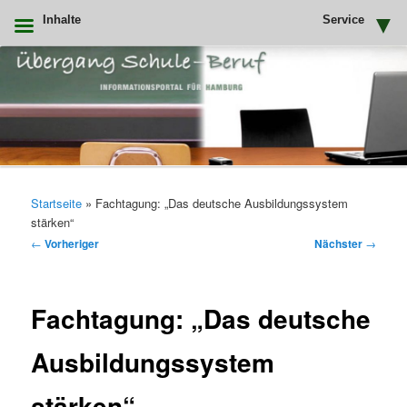
Inhalte
Service
Zum
primären
Inhalt
springen
Uebergang Schule Beruf
Hauptmenü
Startseite
»
Fachtagung: „Das deutsche Ausbildungssystem
stärken“
Beitragsnavigation
←
Vorheriger
Nächster
→
Fachtagung: „Das deutsche
Ausbildungssystem
stärken“