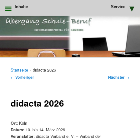
Inhalte
Service
Zum
primären
Inhalt
springen
Uebergang Schule Beruf
Hauptmenü
Startseite
»
didacta 2026
Beitragsnavigation
←
Vorheriger
Nächster
→
didacta 2026
Ort:
Köln
Datum:
10. bis 14. März 2026
Veranstalter:
didacta Verband e. V. – Verband der