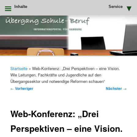
Inhalte
Service
Zum
primären
Inhalt
springen
Uebergang Schule Beruf
Hauptmenü
Startseite
»
Web-Konferenz: „Drei Perspektiven – eine Vision.
Wie Leitungen, Fachkräfte und Jugendliche auf den
Übergangssektor und notwendige Reformen schauen“
Beitragsnavigation
←
Vorheriger
Nächster
→
Web-Konferenz: „Drei
Perspektiven – eine Vision.