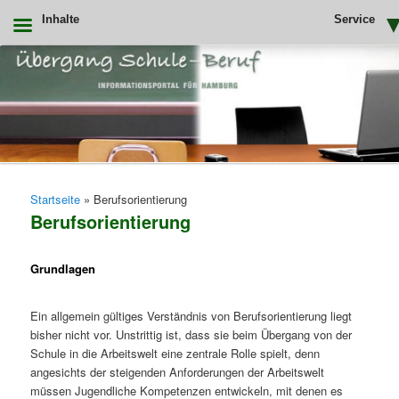
Inhalte
Service
Zum
primären
Inhalt
springen
Uebergang Schule Beruf
Hauptmenü
Startseite
»
Berufsorientierung
Berufsorientierung
Grundlagen
Ein allgemein gültiges Verständnis von Berufsorientierung liegt
bisher nicht vor. Unstrittig ist, dass sie beim Übergang von der
Schule in die Arbeitswelt eine zentrale Rolle spielt, denn
angesichts der steigenden Anforderungen der Arbeitswelt
müssen Jugendliche Kompetenzen entwickeln, mit denen es