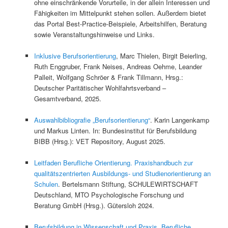
ohne einschränkende Vorurteile, in der allein Interessen und
Fähigkeiten im Mittelpunkt stehen sollen. Außerdem bietet
das Portal Best-Practice-Beispiele, Arbeitshilfen, Beratung
sowie Veranstaltungshinweise und Links.
Inklusive Berufsorientierung
, Marc Thielen, Birgit Beierling,
Ruth Enggruber, Frank Neises, Andreas Oehme, Leander
Palleit, Wolfgang Schröer & Frank Tillmann, Hrsg.:
Deutscher Paritätischer Wohlfahrtsverband –
Gesamtverband, 2025.
Auswahlbibliografie „Berufsorientierung“
. Karin Langenkamp
und Markus Linten. In: Bundesinstitut für Berufsbildung
BIBB (Hrsg.): VET Repository, August 2025.
Leitfaden Berufliche Orientierung. Praxishandbuch zur
qualitätszentrierten Ausbildungs- und Studienorientierung an
Schulen
. Bertelsmann Stiftung, SCHULEWIRTSCHAFT
Deutschland, MTO Psychologische Forschung und
Beratung GmbH (Hrsg.). Gütersloh 2024.
Berufsbildung in Wissenschaft und Praxis. Berufliche