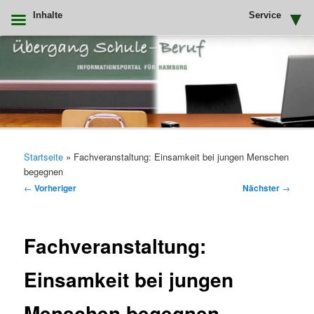
Inhalte
Service
Zum
primären
Inhalt
springen
Uebergang Schule Beruf
Hauptmenü
Startseite
»
Fachveranstaltung: Einsamkeit bei jungen Menschen
begegnen
Beitragsnavigation
←
Vorheriger
Nächster
→
Fachveranstaltung:
Einsamkeit bei jungen
Menschen begegnen